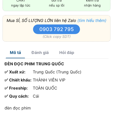
đổi trả
kiểm tra
CHAT
nếu sp lỗi
nhận hàng
ngay lập tức
Mua SỈ, SỐ LƯỢNG LỚN liên hệ Zalo
(tìm hiểu thêm)
0903 792 795
(Click copy SDT)
Mô tả
Đánh giá
Hỏi đáp
ĐÈN ĐỌC PHIM TRUNG QUỐC
✅ Xuất xứ:
Trung Quốc (Trung Quốc)
✅ Chiết khấu:
THÀNH VIÊN VIP
✅ Freeship:
TOÀN QUỐC
✅ Quy cách:
Cái
đèn đọc phim