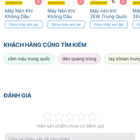
+
+
+
MEMBERSHIP
MEMBERSHIP
MEMBERSHIP
MEMB
Máy Nén Khí
Máy Nén Khí
Máy nén khí
Máy
Không Dầu
Không Dầu
2EW Trung Quốc
3E
SHARK 6 Ghế -
SHARK 3 Ghế
Đăng nhập xem giá
Đăng nhập xem giá
Đăng nhập xem giá
Đ
680 Lít/phút
100L 1650W 8
Bar
KHÁCH HÀNG CŨNG TÌM KIẾM
cầm máu trung quốc
đèn quang trùng
tay khoan trun
ĐÁNH GIÁ
Rating:
Hiện sản phẩm chưa có đánh giá
0%
Chia sẻ nhận xét về sản phẩm