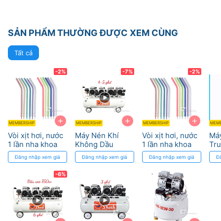
SẢN PHẨM THƯỜNG ĐƯỢC XEM CÙNG
Tất cả
-2%
-7%
-2%
+
+
+
MEMBERSHIP
MEMBERSHIP
MEMBERSHIP
MEMB
Vòi xịt hơi, nước
Máy Nén Khí
Vòi xịt hơi, nước
Máy
1 lần nha khoa
Không Dầu
1 lần nha khoa
Tr
SHARK 120L
Đăng nhập xem giá
Đăng nhập xem giá
Đăng nhập xem giá
Đ
2200W cho 4-5
Ghế Nha Khoa
-6%