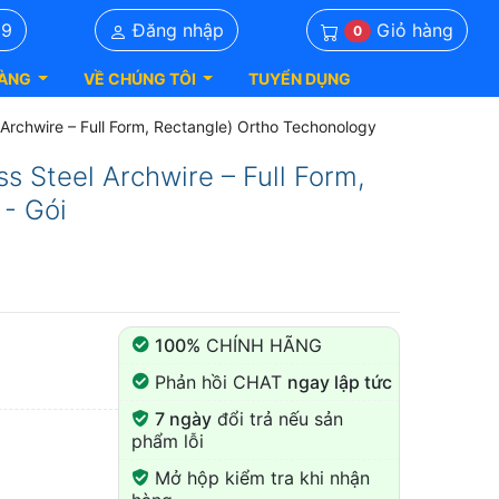
Giỏ hàng
39
Đăng nhập
0
ÀNG
VỀ CHÚNG TÔI
TUYỂN DỤNG
 Archwire – Full Form, Rectangle) Ortho Techonology
s Steel Archwire – Full Form,
 - Gói
100%
CHÍNH HÃNG
Phản hồi CHAT
ngay lập tức
7 ngày
đổi trả nếu sản
phẩm lỗi
Mở hộp kiểm tra khi nhận