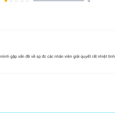
0
TruForce Stainless Steel
Archwire – Full Form,
Gói
Rectangle
TruForce Stainless Steel
Archwire – Full Form,
Gói
Rectangle
mình gặp vấn đề về sp đc các nhân viên giải quyết rất nhiệt tình
TruForce Stainless Steel
Archwire – Full Form,
Gói
Rectangle
TruForce Stainless Steel
Archwire – Full Form,
Gói