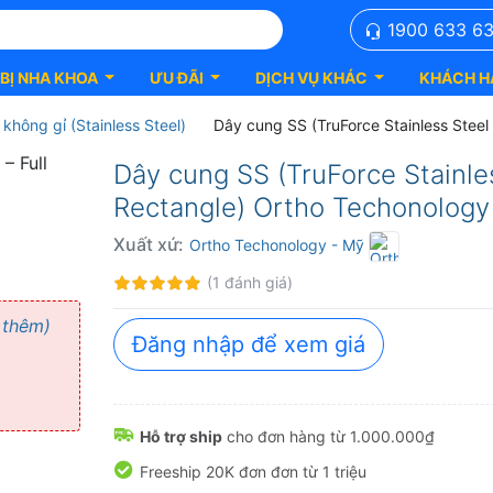
1900 633 6
 BỊ NHA KHOA
ƯU ĐÃI
DỊCH VỤ KHÁC
KHÁCH H
không gỉ (Stainless Steel)
Dây cung SS (TruForce Stainless Steel
Dây cung SS (TruForce Stainles
Rectangle) Ortho Techonology
Xuất xứ:
Ortho Techonology
- Mỹ
Đánh
100%
(1 đánh giá)
giá:
 thêm)
Đăng nhập để xem giá
Hỗ trợ ship
cho đơn hàng từ 1.000.000₫
Freeship 20K đơn đơn từ 1 triệu