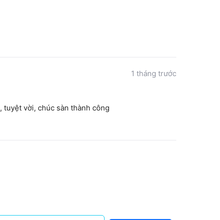
Đăng nhập để xem giá
1 tháng trước
Đăng nhập để xem giá
, tuyệt vời, chúc sàn thành công
Đăng nhập để xem giá
Đăng nhập để xem giá