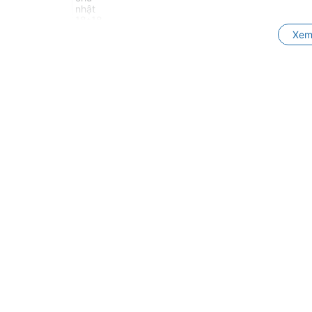
Xem
Hàm dưới chữ nhật 18*25
Gói
Hàm dưới vuông 16*16
Gói
Hàm dưới vuông17*17
Gói
Hàm trên chữ nhật 16*22
Gói