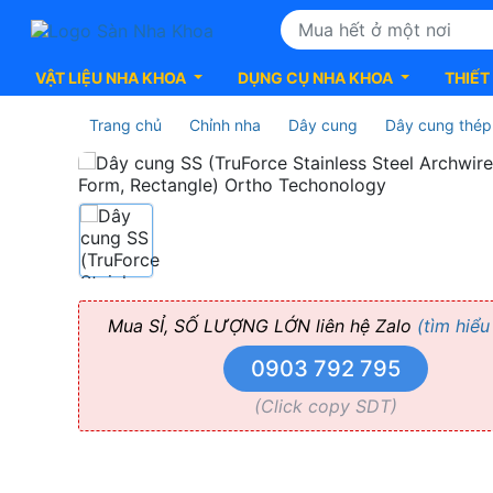
VẬT LIỆU NHA KHOA
DỤNG CỤ NHA KHOA
THIẾT
Trang chủ
Chỉnh nha
Dây cung
Dây cung thép 
Dây
cung
SS
(TruForce
Mua SỈ, SỐ LƯỢNG LỚN liên hệ Zalo
(tìm hiểu
0903 792 795
Stainless
(Click copy SDT)
Steel