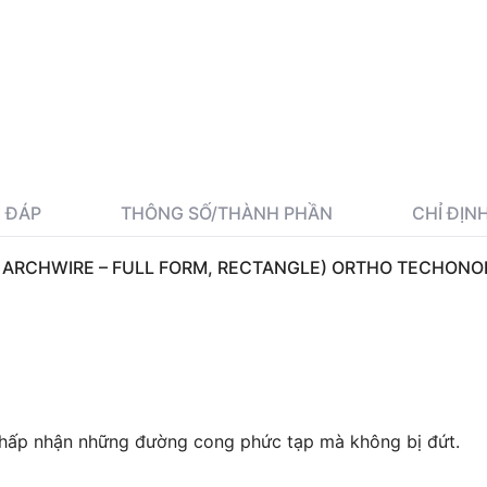
Hàm trên chữ nhật 17*22
Gói
Hàm trên chữ nhật 18*18
Gói
I ĐÁP
THÔNG SỐ/THÀNH PHẦN
CHỈ ĐỊN
L ARCHWIRE – FULL FORM, RECTANGLE) ORTHO TECHON
Hàm trên chữ nhật 18*25
Gói
Hàm trên vuông 16*16
Gói
hấp nhận những đường cong phức tạp mà không bị đứt.
Hàm trên vuông 17*17
Gói