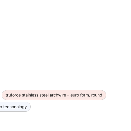
Đăng nhập để xem giá
Đăng nhập để xem giá
truforce stainless steel archwire – euro form, round
ho techonology
Đăng nhập để xem giá