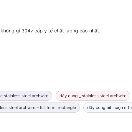
TruForce Stainless Steel
không gỉ 304v cấp y tế chất lượng cao nhất.
Archwire – Full Form,
Gói
Rectangle
TruForce Stainless Steel
Archwire – Full Form,
Gói
Rectangle
ce stainless steel archwire
dây cung _ stainless steel archwire
less steel archwire – full form, rectangle
dây cung niti cuộn ort
TruForce Stainless Steel
Archwire – Full Form,
Gói
Rectangle