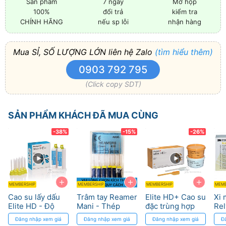
Sản phẩm
7 ngày
Mở hộp
100%
đổi trả
kiểm tra
CHÍNH HÃNG
nếu sp lỗi
nhận hàng
Mua SỈ, SỐ LƯỢNG LỚN liên hệ Zalo
(tìm hiểu thêm)
0903 792 795
(Click copy SDT)
SẢN PHẨM KHÁCH ĐÃ MUA CÙNG
-38%
-15%
-26%
+
+
+
MEMBERSHIP
MEMBERSHIP
MEMBERSHIP
MEMB
Cao su lấy dấu
Trâm tay Reamer
Elite HD+ Cao su
Xi 
Elite HD - Độ
Mani - Thép
đặc trùng hợp
Re
chính xác cao,
Hard Fiber cho
trung bình cho
- Đ
Đăng nhập xem giá
Đăng nhập xem giá
Đăng nhập xem giá
Đ
phục hồi tốt
điều trị tủy
nha khoa
ca