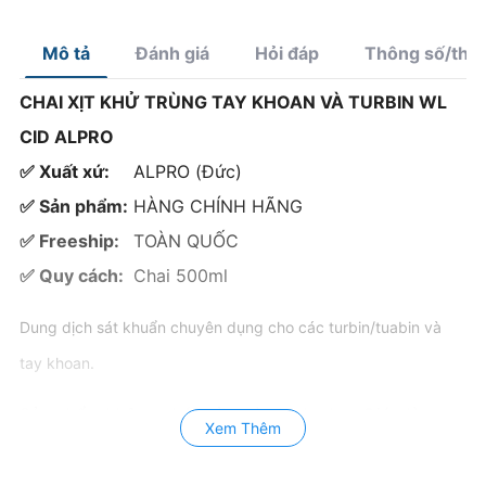
Mô tả
Đánh giá
Hỏi đáp
Thông số/thà
CHAI XỊT KHỬ TRÙNG TAY KHOAN VÀ TURBIN WL
CID ALPRO
✅ Xuất xứ:
ALPRO (Đức)
✅ Sản phẩm:
HÀNG CHÍNH HÃNG
✅ Freeship:
TOÀN QUỐC
✅ Quy cách:
Chai 500ml
Dung dịch sát khuẩn chuyên dụng cho các turbin/tuabin và
tay khoan.
Sản phẩm không chứa cồn và aldehydes. Giúp làm
Xem Thêm
sạch protein và khử khuẩn các dụng cụ có ống, lỗ
trước khi vô trùng như turbin, tay khoan, dụng cụ có