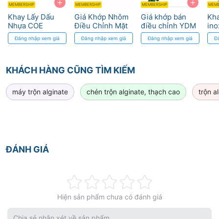
+
+
MEMBERSHIP
MEMBERSHIP
MEMBERSHIP
MEMB
Khay Lấy Dấu
Giá Khớp Nhôm
Giá khớp bán
Kha
Nhựa COE
Điều Chỉnh Mặt
điều chỉnh YDM
ino
Zigzag Dùng Một
Phẳng cho Nha
Tra
Đăng nhập xem giá
Đăng nhập xem giá
Đăng nhập xem giá
Đ
Lần
Khoa
pla
Os
KHÁCH HÀNG CŨNG TÌM KIẾM
máy trộn alginate
chén trộn alginate, thạch cao
trộn a
ĐÁNH GIÁ
Rating:
Hiện sản phẩm chưa có đánh giá
0%
Chia sẻ nhận xét về sản phẩm