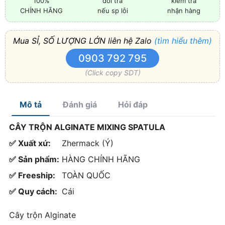
100%
đổi trả
kiểm tra
CHÍNH HÃNG
nếu sp lỗi
nhận hàng
Mua SỈ, SỐ LƯỢNG LỚN liên hệ Zalo
(tìm hiểu thêm)
0903 792 795
(Click copy SDT)
Mô tả
Đánh giá
Hỏi đáp
CÂY TRỘN ALGINATE MIXING SPATULA
✅ Xuất xứ:
Zhermack (Ý)
✅ Sản phẩm:
HÀNG CHÍNH HÃNG
✅ Freeship:
TOÀN QUỐC
✅ Quy cách:
Cái
Cây trộn Alginate