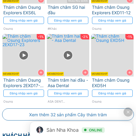
NGƯNG BÁN
MEMBERSHIP
MEMBERSHIP
Thám châm Osung
Thám châm SG hai
Thám châm Osung
Explorers EXS6L
đầu
Explorers EXD11-12
Đăng nhập xem giá
Đăng nhập xem giá
Đăng nhập xem giá
Osung
#Khác
Osung
-1%
-2%
-1%
+
+
+
MEMBERSHIP
MEMBERSHIP
MEMBERSHIP
Thám châm Osung
Thám trâm hai đầu -
Thám châm Osung
Explorers 2EXD17-
Asa Dental
EXD5H
23
Đăng nhập xem giá
Đăng nhập xem giá
Đăng nhập xem giá
Osung
ASA DENTAL
Osung
Xem thêm 32 sản phẩm Cây thám trâm
Sàn Nha Khoa
ONLINE
KHÁCH HÀNG CŨNG TÌM KIẾM