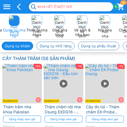
Cây
0
MUA HẾT Ở MỘT NƠI
thám
trâm
ha
Dụng cụ nha
Thiết bị nha
Ghế nha
Vệ sinh &
Nội nha
Chỉn
–
khoa
khoa
khoa
tiêu hao
Kiểm
Dụng cụ khám
Dụng cụ nhổ răng
Dụng cụ phẫu thuật
tra
CÂY THÁM TRÂM (56 SẢN PHẨM)
bề
-5%
-1%
-1%
mặt
men
ngà
+
+
+
và
MEMBERSHIP
MEMBERSHIP
MEMBERSHIP
Thám trâm nha
Thám châm nội nha
Cây đo túi - Thám
phát
khoa Pakistan
Osung EXDG16 -
châm EX-Probe
Đầu kim sắc bén
Osung
Đăng nhập xem giá
Đăng nhập xem giá
Đăng nhập xem giá
hiện
Pakistan
Osung
Osung