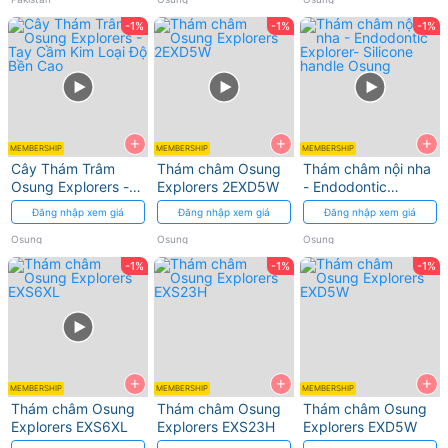
sâu
-1%
-1%
-1%
răng
+
+
+
MEMBERSHIP
MEMBERSHIP
MEMBERSHIP
Cây Thám Trâm
Thám châm Osung
Thám châm nội nha
Osung Explorers -
Explorers 2EXD5W
- Endodontic
Tay Cầm Kim Loại
Explorer- Silicone
Đăng nhập xem giá
Đăng nhập xem giá
Đăng nhập xem giá
Độ Bền Cao
handle Osung
Osung
Osung
Osung
-1%
-1%
-1%
+
+
+
MEMBERSHIP
MEMBERSHIP
MEMBERSHIP
Thám châm Osung
Thám châm Osung
Thám châm Osung
Explorers EXS6XL
Explorers EXS23H
Explorers EXD5W