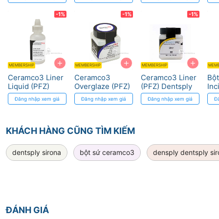
Đa dạng màu,
Dentsply Sirona
Nhiệt độ nướng
-1%
-1%
-1%
930°C
+
+
+
MEMBERSHIP
MEMBERSHIP
MEMBERSHIP
MEMB
Ceramco3 Liner
Ceramco3
Ceramco3 Liner
Bột
Liquid (PFZ)
Overglaze (PFZ)
(PFZ) Dentsply
Inc
Dentsply Sirona
Dentsply Sirona
Sirona
Viv
Đăng nhập xem giá
Đăng nhập xem giá
Đăng nhập xem giá
Đ
KHÁCH HÀNG CŨNG TÌM KIẾM
dentsply sirona
bột sứ ceramco3
densply dentsply si
ĐÁNH GIÁ