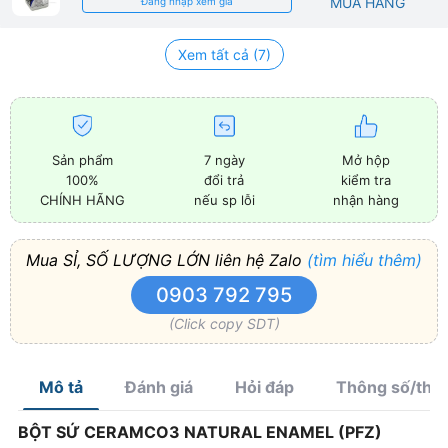
MUA HÀNG
Đăng nhập xem giá
Xem tất cả (7)
Sản phẩm
7 ngày
Mở hộp
100%
đổi trả
kiểm tra
CHÍNH HÃNG
nếu sp lỗi
nhận hàng
Mua SỈ, SỐ LƯỢNG LỚN liên hệ Zalo
(tìm hiểu thêm)
0903 792 795
(Click copy SDT)
Mô tả
Đánh giá
Hỏi đáp
Thông số/thà
BỘT SỨ CERAMCO3 NATURAL ENAMEL (PFZ)