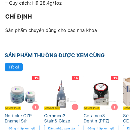
– Quy cách: Hũ 28.4g/1oz
CHỈ ĐỊNH
Sản phẩm chuyên dùng cho các nha khoa
SẢN PHẨM THƯỜNG ĐƯỢC XEM CÙNG
Tất cả
-1%
-1%
-1%
+
+
+
MEMBERSHIP
MEMBERSHIP
MEMBERSHIP
MEMB
Noritake CZR
Ceramco3
Ceramco3
Sứ 
Enamel Sứ
Stain& Glaze
Dentin (PFZ)
OE 
không kim loại -
Liquid (PFZ)
Dentsply Sirona
Viv
Đăng nhập xem giá
Đăng nhập xem giá
Đăng nhập xem giá
Đ