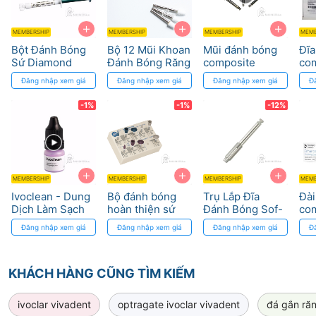
+
+
+
MEMBERSHIP
MEMBERSHIP
MEMBERSHIP
MEMB
Bột Đánh Bóng
Bộ 12 Mũi Khoan
Mũi đánh bóng
Đĩa
Sứ Diamond
Đánh Bóng Răng
composite
co
Polish mint
Edenta Thụy Sĩ -
Sof
Đăng nhập xem giá
Đăng nhập xem giá
Đăng nhập xem giá
Đ
Ultradent - Công
Khả năng tái sử
suấ
Nghệ Kim
dụng
-1%
-1%
-12%
Cương
+
+
+
MEMBERSHIP
MEMBERSHIP
MEMBERSHIP
MEMB
Ivoclean - Dung
Bộ đánh bóng
Trụ Lắp Đĩa
Đài
Dịch Làm Sạch
hoàn thiện sứ
Đánh Bóng Sof-
co
Phục Hình Sứ
4313B Komet
Lex 3M - Giảm
En
Đăng nhập xem giá
Đăng nhập xem giá
Đăng nhập xem giá
Đ
Nguy Cơ Chạm
Den
Phục Hình
quả
KHÁCH HÀNG CŨNG TÌM KIẾM
ivoclar vivadent
optragate ivoclar vivadent
đá gắn răn