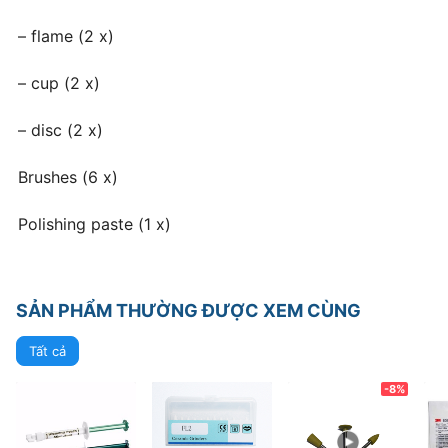
– flame (2 x)
– cup (2 x)
– disc (2 x)
Brushes (6 x)
Polishing paste (1 x)
SẢN PHẨM THƯỜNG ĐƯỢC XEM CÙNG
Tất cả
-8%