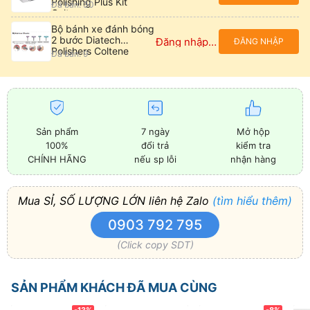
Polishing Plus Kit
Đã bán: 30
Coltene
Bộ bánh xe đánh bóng
2 bước Diatech
Đăng nhập để xem giá
ĐĂNG NHẬP
Polishers Coltene
Đã bán: 9
Sản phẩm
7 ngày
Mở hộp
100%
đổi trả
kiểm tra
CHÍNH HÃNG
nếu sp lỗi
nhận hàng
Mua SỈ, SỐ LƯỢNG LỚN liên hệ Zalo
(tìm hiểu thêm)
0903 792 795
(Click copy SDT)
SẢN PHẨM KHÁCH ĐÃ MUA CÙNG
-13%
-8%