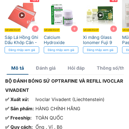
+
+
+
MEMBERSHIP
MEMBERSHIP
MEMBERSHIP
MEMB
Sáp Lá Hồng Ghi
Calcium
Xi măng Glass
Mũi
Dấu Khớp Cắn -
Hydroxide
Ionomer Fuji 9
Pas
Độ Chính Xác
Prevest DenPro
GC - Phóng
Man
Đăng nhập xem giá
Đăng nhập xem giá
Đăng nhập xem giá
Đ
Cao
- Chất liệu trám
thích Fluoride
hồi
tủy tạm thời
dụ
Mô tả
Đánh giá
Hỏi đáp
Thông số/thà
BỘ ĐÁNH BÓNG SỨ OPTRAFINE VÀ REFILL IVOCLAR
VIVADENT
✅ Xuất xứ:
Ivoclar Vivadent (Liechtenstein)
✅ Sản phẩm:
HÀNG CHÍNH HÃNG
✅ Freeship:
TOÀN QUỐC
✅ Quy cách:
Ống , Vỉ , Bộ